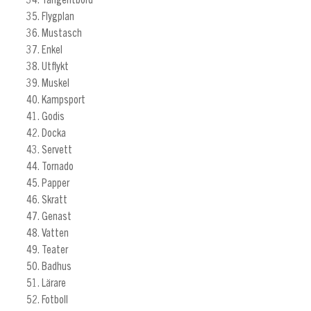
Tangentbord
Flygplan
Mustasch
Enkel
Utflykt
Muskel
Kampsport
Godis
Docka
Servett
Tornado
Papper
Skratt
Genast
Vatten
Teater
Badhus
Lärare
Fotboll