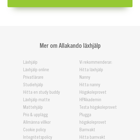
Mer om Allakando läxhjälp
Läxhjälp
Vi rekommenderar:
Läxhjälp online
Hitta läxhjälp
Privatlärare
Nanny
Studiehjälp
Hitta nanny
Hitta en study buddy
Högskoleprovet
Läxhjälp matte
HPAkademin
Mattehjälp
Testa högskoleprovet
Pris & upplägg
Plugga
Allmänna villkor
högskoleprovet
Cookie policy
Barnvakt
Integritetspolicy
Hitta barnvakt