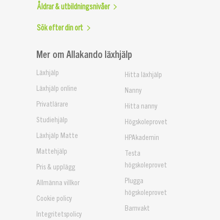
Åldrar & utbildningsnivåer
Sök efter din ort
Mer om Allakando läxhjälp
Läxhjälp
Hitta läxhjälp
Läxhjälp online
Nanny
Privatlärare
Hitta nanny
Studiehjälp
Högskoleprovet
Läxhjälp Matte
HPAkademin
Mattehjälp
Testa
högskoleprovet
Pris & upplägg
Plugga
Allmänna villkor
högskoleprovet
Cookie policy
Barnvakt
Integritetspolicy