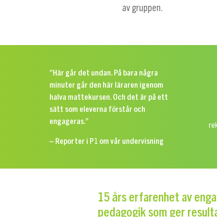
av gruppen.
”Här går det undan. På bara några
minuter går den här läraren igenom
halva mattekursen. Och det är på ett
sätt som eleverna förstår och
engageras.”
re
– Reporter i P1 om vår undervisning
15 års erfarenhet av eng
pedagogik som ger result