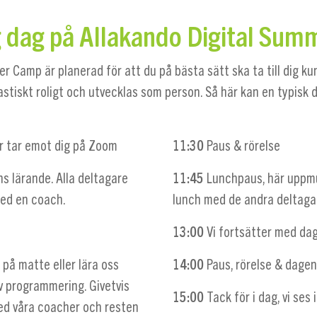
g dag på Allakando Digital Su
r Camp är planerad för att du på bästa sätt ska ta till dig k
astiskt roligt och utvecklas som person. Så här kan en typisk d
r tar emot dig på Zoom
11:30
Paus & rörelse
s lärande. Alla deltagare
11:45
Lunchpaus, här uppmu
med en coach.
lunch med de andra deltaga
13:00
Vi fortsätter med da
 på matte eller lära oss
14:00
Paus, rörelse & dage
v programmering. Givetvis
15:00
Tack för i dag, vi ses
med våra coacher och resten