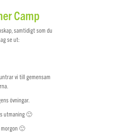
mmer Camp
unskap, samtidigt som du
ag se ut:
ntrar vi till gemensam
rna.
gens övningar.
ns utmaning 🙂
 i morgon 🙂