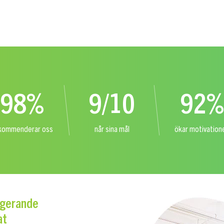
98%
9/10
92%
kommenderar oss
når sina mål
ökar motivation
agerande
at