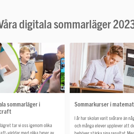
Våra digitala sommarläger 202
ala sommarläger i
Sommarkurser i matemat
craft
I år har skolan varit svårare än n
lägret tar vi oss igenom olika
och många elever upplever att d
aft-världar med olika typer av
behöver stärka sina resultat. Me