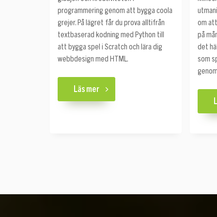
programmering genom att bygga coola
utmani
grejer. På lägret får du prova alltifrån
om att
textbaserad kodning med Python till
på mån
att bygga spel i Scratch och lära dig
det hä
webbdesign med HTML.
som sp
genom 
Läs mer