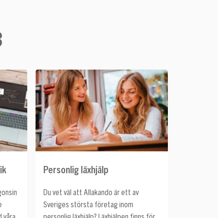
3
ik
Personlig läxhjälp
ågonsin
Du vet väl att Allakando är ett av
e
Sveriges största företag inom
d våra
personlig läxhjälp? Läxhjälpen finns för