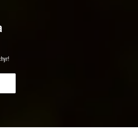
a
chyr!