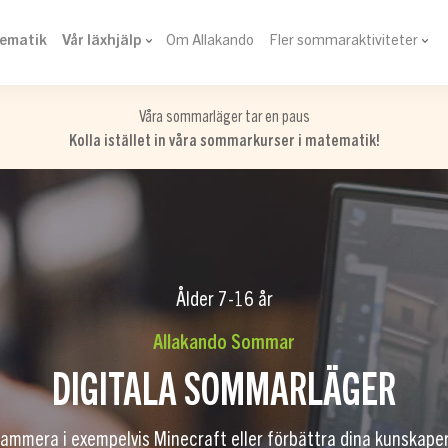
tematik
Vår läxhjälp
Om Allakando
Fler sommaraktiviteter
Våra sommarläger tar en paus
Kolla istället in våra sommarkurser i matematik!
Ålder 7-16 år
Allakando Sommar
DIGITALA SOMMARLÄGER
rammera i exempelvis Minecraft eller förbättra dina kunskape