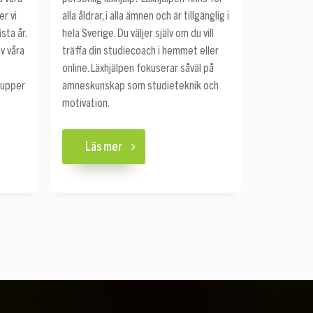
r vi
alla åldrar, i alla ämnen och är tillgänglig i
sta år.
hela Sverige. Du väljer själv om du vill
v våra
träffa din studiecoach i hemmet eller
online. Läxhjälpen fokuserar såväl på
rupper
ämneskunskap som studieteknik och
motivation.
Läs mer