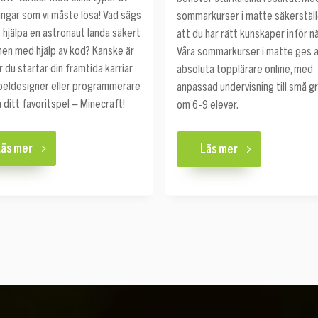
ngar som vi måste lösa! Vad sägs
sommarkurser i matte säkerställe
 hjälpa en astronaut landa säkert
att du har rätt kunskaper inför nä
en med hjälp av kod? Kanske är
Våra sommarkurser i matte ges a
r du startar din framtida karriär
absoluta topplärare online, med
eldesigner eller programmerare
anpassad undervisning till små g
ditt favoritspel – Minecraft!
om 6-9 elever.
Läs mer
Läs mer