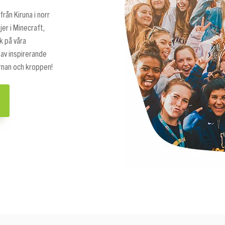
från Kiruna i norr
jer i Minecraft,
k på våra
 av inspirerande
ärnan och kroppen!