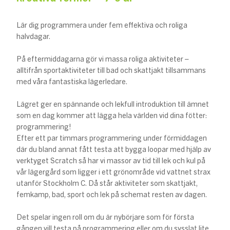
Lär dig programmera under fem effektiva och roliga
halvdagar.
På eftermiddagarna gör vi massa roliga aktiviteter –
alltifrån sportaktiviteter till bad och skattjakt tillsammans
med våra fantastiska lägerledare.
Lägret ger en spännande och lekfull introduktion till ämnet
som en dag kommer att lägga hela världen vid dina fötter:
programmering!
Efter ett par timmars programmering under förmiddagen
där du bland annat fått testa att bygga loopar med hjälp av
verktyget Scratch så har vi massor av tid till lek och kul på
vår lägergård som ligger i ett grönområde vid vattnet strax
utanför Stockholm C. Då står aktiviteter som skattjakt,
femkamp, bad, sport och lek på schemat resten av dagen.
Det spelar ingen roll om du är nybörjare som för första
gången vill testa på programmering eller om du sysslat lite