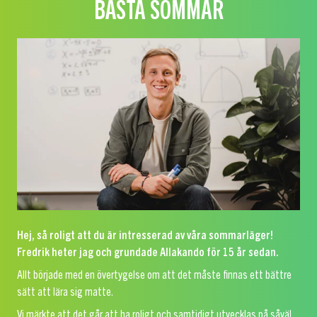
BÄSTA SOMMAR
Hej, så roligt att du är intresserad av våra sommarläger!
Fredrik heter jag och grundade Allakando för 15 år sedan.
Allt började med en övertygelse om att det måste finnas ett bättre
sätt att lära sig matte.
Vi märkte att det går att ha roligt och samtidigt utvecklas på såväl