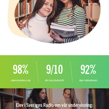
98%
9/10
92%
rekommenderar oss
når sina studiemål
ökar motivationen
Elev i Sveriges Radio om vår undervisning: