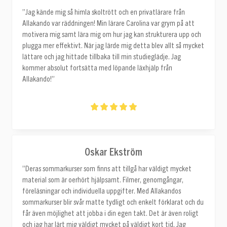
”Jag kände mig så himla skoltrött och en privatlärare från
Allakando var räddningen! Min lärare Carolina var grym på att
motivera mig samt lära mig om hur jag kan strukturera upp och
plugga mer effektivt. När jag lärde mig detta blev allt så mycket
lättare och jag hittade tillbaka till min studieglädje. Jag
kommer absolut fortsätta med löpande läxhjälp från
Allakando!”
Oskar Ekström
”Deras sommarkurser som finns att tillgå har väldigt mycket
material som är oerhört hjälpsamt. Filmer, genomgångar,
föreläsningar och individuella uppgifter. Med Allakandos
sommarkurser blir svår matte tydligt och enkelt förklarat och du
får även möjlighet att jobba i din egen takt. Det är även roligt
och jag har lärt mig väldigt mycket på väldigt kort tid. Jag