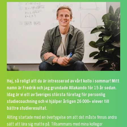
Hej, så roligt att du är intresserad av vårt kollo i sommar! Mitt
namn är Fredrik och jag grundade Allakando för 15 år sedan.
Idag är vi ett av Sveriges största företag för personlig
studiecoachning och vi hjälper årligen 26 000+ elever till
bättre studieresultat.
Allting startade med en övertygelse om att det måste finnas andra
sätt att lära sig matte på. Tillsammans med mina kollegor