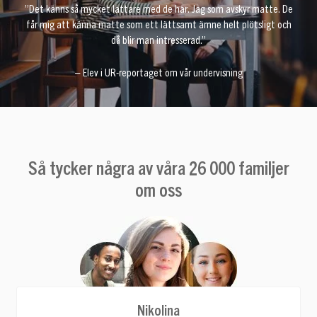
”Det känns så mycket lättare med de här. Jag som avskyr matte. De
får mig att känna matte som ett lättsamt ämne helt plötsligt och
då blir man intresserad.”
– Elev i UR-reportaget om vår undervisning
Så tycker några av våra 26 000 familjer
om oss
Nikolina