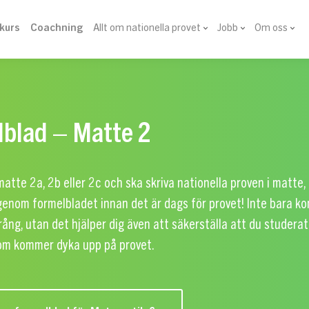
vkurs
Coachning
Allt om nationella provet
Jobb
Om oss
blad – Matte 2
atte 2a, 2b eller 2c och ska skriva nationella proven i matte, 
 igenom formelbladet innan det är dags för provet! Inte bara 
prång, utan det hjälper dig även att säkerställa att du studerat
m kommer dyka upp på provet.