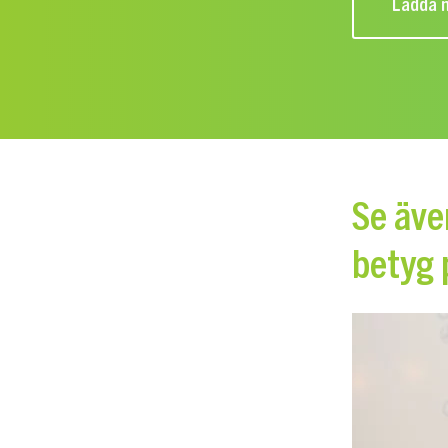
Ladda n
Se äve
betyg 