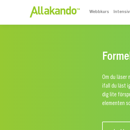
Webbkurs
Intensi
Formel
Om du läser m
ifall du läst
dig lite förs
elementen so