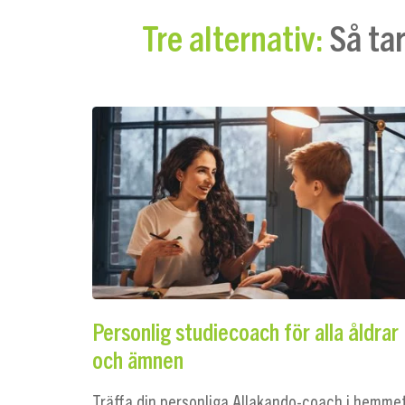
Så tar
Tre alternativ:
Personlig studiecoach för alla åldrar
och ämnen
Träffa din personliga Allakando-coach i hemme