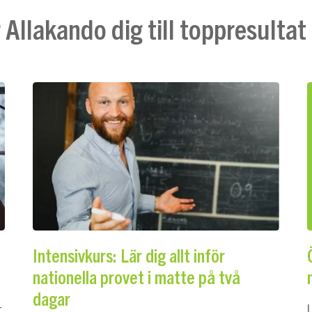
 Allakando dig till toppresultat
Intensivkurs: Lär dig allt inför
nationella provet i matte på två
dagar
t