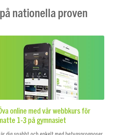
 på nationella proven
Öva online med vår webbkurs för
matte 1-3 på gymnasiet
Lär dig snabbt och enkelt med betygsprognoser,