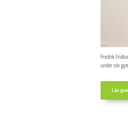
Fredrik Fridl
under sin gy
Läs gui