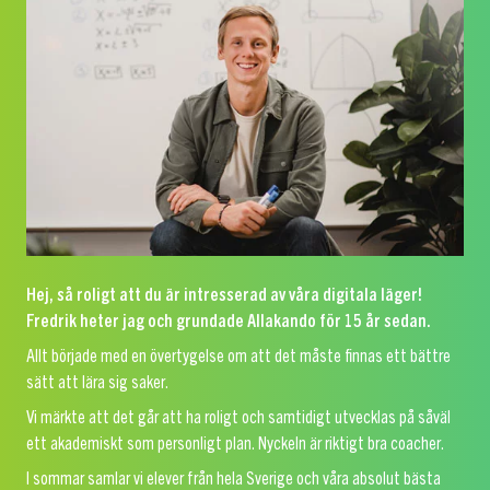
Hej, så roligt att du är intresserad av våra digitala läger!
Fredrik heter jag och grundade Allakando för 15 år sedan.
Allt började med en övertygelse om att det måste finnas ett bättre
sätt att lära sig saker.
Vi märkte att det går att ha roligt och samtidigt utvecklas på såväl
ett akademiskt som personligt plan. Nyckeln är riktigt bra coacher.
I sommar samlar vi elever från hela Sverige och våra absolut bästa