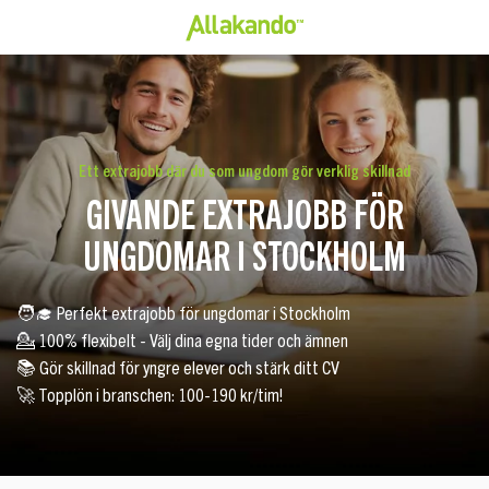
Ett extrajobb där du som ungdom gör verklig skillnad
GIVANDE EXTRAJOBB FÖR
UNGDOMAR I STOCKHOLM
🧑‍🎓 Perfekt extrajobb för ungdomar i Stockholm
💁 100% flexibelt - Välj dina egna tider och ämnen
📚 Gör skillnad för yngre elever och stärk ditt CV
🚀 Topplön i branschen: 100-190 kr/tim!