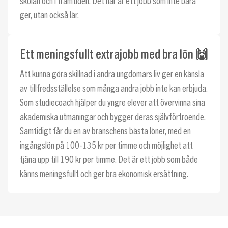
skolan och i framtiden. Det här är ett jobb som inte bara
ger, utan också lär.
Ett meningsfullt extrajobb med bra lön 🙌
Att kunna göra skillnad i andra ungdomars liv ger en känsla
av tillfredsställelse som många andra jobb inte kan erbjuda.
Som studiecoach hjälper du yngre elever att övervinna sina
akademiska utmaningar och bygger deras självförtroende.
Samtidigt får du en av branschens bästa löner, med en
ingångslön på 100-135 kr per timme och möjlighet att
tjäna upp till 190 kr per timme. Det är ett jobb som både
känns meningsfullt och ger bra ekonomisk ersättning.