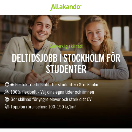
Gör verklig skillnad!
DELTIDSJOBB I STOCKHOLM FÖR
STUDENTER
🧑‍🎓 Perfekt deltidsjobb för studenter i Stockholm
💁 100% flexibelt - Välj dina egna tider och ämnen
📚 Gör skillnad för yngre elever och stärk ditt CV
🚀 Topplön i branschen: 100-190 kr/tim!