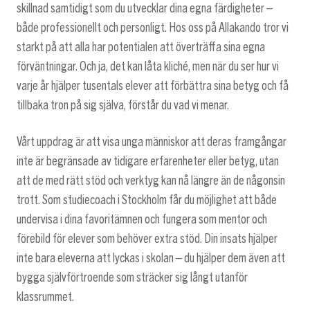
skillnad samtidigt som du utvecklar dina egna färdigheter –
både professionellt och personligt. Hos oss på Allakando tror vi
starkt på att alla har potentialen att överträffa sina egna
förväntningar. Och ja, det kan låta kliché, men när du ser hur vi
varje år hjälper tusentals elever att förbättra sina betyg och få
tillbaka tron på sig själva, förstår du vad vi menar.
Vårt uppdrag är att visa unga människor att deras framgångar
inte är begränsade av tidigare erfarenheter eller betyg, utan
att de med rätt stöd och verktyg kan nå längre än de någonsin
trott. Som studiecoach i Stockholm får du möjlighet att både
undervisa i dina favoritämnen och fungera som mentor och
förebild för elever som behöver extra stöd. Din insats hjälper
inte bara eleverna att lyckas i skolan – du hjälper dem även att
bygga självförtroende som sträcker sig långt utanför
klassrummet.