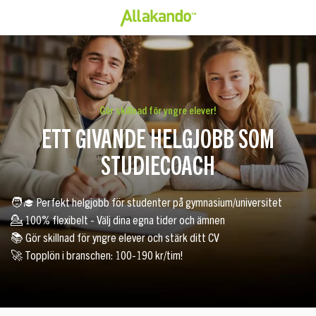
Gör skillnad för yngre elever!
ETT GIVANDE HELGJOBB SOM
STUDIECOACH
🧑‍🎓 Perfekt helgjobb för studenter på gymnasium/universitet
💁 100% flexibelt - Välj dina egna tider och ämnen
📚 Gör skillnad för yngre elever och stärk ditt CV
🚀 Topplön i branschen: 100-190 kr/tim!