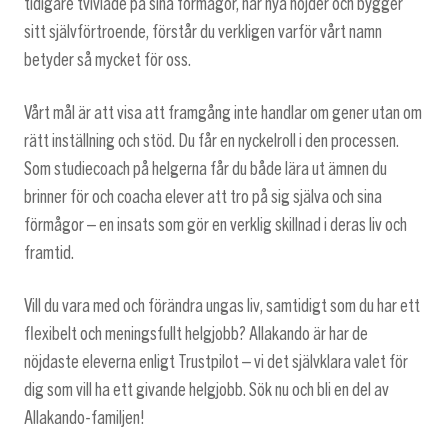
tidigare tvivlade på sina förmågor, når nya höjder och bygger
sitt självförtroende, förstår du verkligen varför vårt namn
betyder så mycket för oss.
Vårt mål är att visa att framgång inte handlar om gener utan om
rätt inställning och stöd. Du får en nyckelroll i den processen.
Som studiecoach på helgerna får du både lära ut ämnen du
brinner för och coacha elever att tro på sig själva och sina
förmågor – en insats som gör en verklig skillnad i deras liv och
framtid.
Vill du vara med och förändra ungas liv, samtidigt som du har ett
flexibelt och meningsfullt helgjobb? Allakando är har de
nöjdaste eleverna enligt Trustpilot – vi det självklara valet för
dig som vill ha ett givande helgjobb. Sök nu och bli en del av
Allakando-familjen!