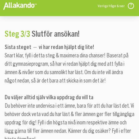
Vanliga frågor & svar
Steg 3/3
Slutför ansökan!
Sista steget — vi har redan hjälpt dig lite!
Snart klar, fyll i detta steg & maximera dina chanser! Baserat på
ditt gymnasieprogram, så har vi redan hjälpt dig med att fylla i
ämnen & nivåer som du sannolikt har läst. Om du inte vill ändra
något nedan, så är det bara att skicka in som det är!
Du väljer alltid själv vilka uppdrag du vill ta
Du behöver inte undervisa i ett ämne, bara för att du har läst det. Vi
behöver dock veta vad du har läst & fler ämnen ger fler tillgängliga
uppdrag för dig! Fyll i din högsta nivå inom respektive ämne och
lägg gärna till fler ämnen nedan. Känner du dig osäker? Fyll i efter