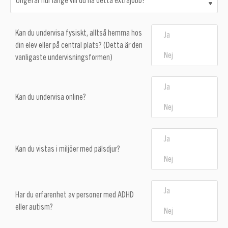
Ungefär hur länge vill du ha detta extrajobb?
Kan du undervisa fysiskt, alltså hemma hos
Ja
din elev eller på central plats? (Detta är den
Nej
vanligaste undervisningsformen)
Ja
Kan du undervisa online?
Nej
Ja
Kan du vistas i miljöer med pälsdjur?
Nej
Ja
Har du erfarenhet av personer med ADHD
eller autism?
Nej