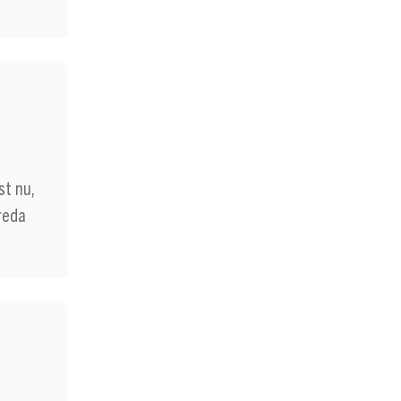
st nu,
reda