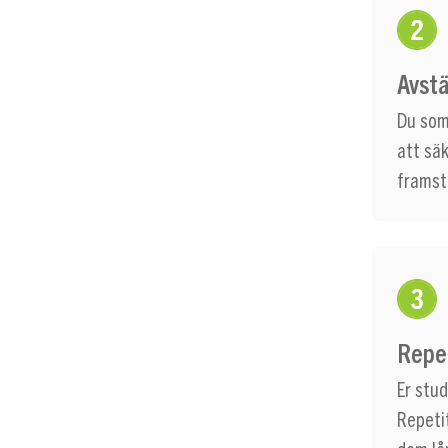
Avstä
Du som
att säk
framst
Repet
Er stud
Repetit