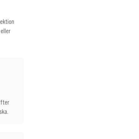
lektion
 eller
ifter
ska.