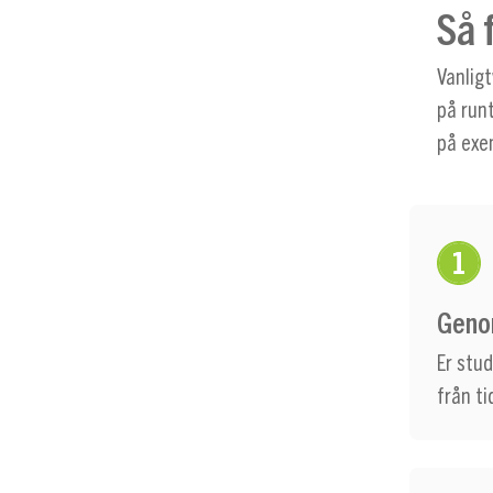
Så 
Vanligt
på runt
på exem
Geno
Er stu
från ti