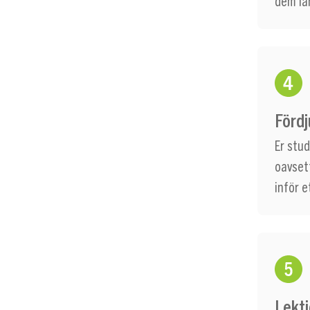
dem lå
Fördj
Er stu
oavset
inför e
Lekti