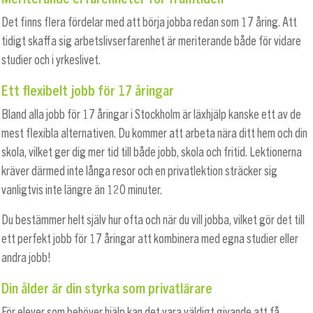
Det finns flera fördelar med att börja jobba redan som 17 åring. Att
tidigt skaffa sig arbetslivserfarenhet är meriterande både för vidare
studier och i yrkeslivet.
Ett flexibelt jobb för 17 åringar
Bland alla jobb för 17 åringar i Stockholm är läxhjälp kanske ett av de
mest flexibla alternativen. Du kommer att arbeta nära ditt hem och din
skola, vilket ger dig mer tid till både jobb, skola och fritid. Lektionerna
kräver därmed inte långa resor och en privatlektion sträcker sig
vanligtvis inte längre än 120 minuter.
Du bestämmer helt själv hur ofta och när du vill jobba, vilket gör det till
ett perfekt jobb för 17 åringar att kombinera med egna studier eller
andra jobb!
Din ålder är din styrka som privatlärare
För elever som behöver hjälp kan det vara väldigt givande att få