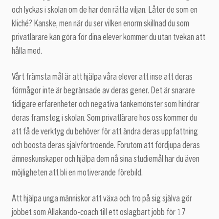
och lyckas i skolan om de har den rätta viljan. Låter de som en
kliché? Kanske, men när du ser vilken enorm skillnad du som
privatlärare kan göra för dina elever kommer du utan tvekan att
hålla med.
Vårt främsta mål är att hjälpa våra elever att inse att deras
förmågor inte är begränsade av deras gener. Det är snarare
tidigare erfarenheter och negativa tankemönster som hindrar
deras framsteg i skolan. Som privatlärare hos oss kommer du
att få de verktyg du behöver för att ändra deras uppfattning
och boosta deras självförtroende. Förutom att fördjupa deras
ämneskunskaper och hjälpa dem nå sina studiemål har du även
möjligheten att bli en motiverande förebild.
Att hjälpa unga människor att växa och tro på sig själva gör
jobbet som Allakando-coach till ett oslagbart jobb för 17