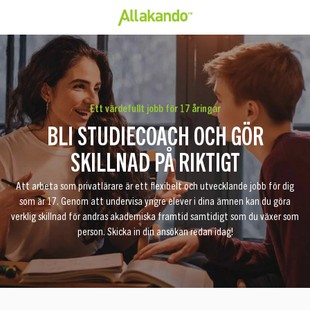
Ett värdefullt jobb för 17 åringar
BLI STUDIECOACH OCH GÖR
SKILLNAD PÅ RIKTIGT
Att arbeta som privatlärare är ett flexibelt och utvecklande jobb för dig
som är 17. Genom att undervisa yngre elever i dina ämnen kan du göra
verklig skillnad för andras akademiska framtid samtidigt som du växer som
person. Skicka in din ansökan redan idag!