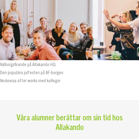
Valborgsfirande på Allakando HQ
Den populära julfesten på AF-borgen
Veckovisa after works med kollegor
Våra alumner berättar om sin tid hos
Allakando