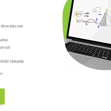
till en elev som
 behov
ion och
ritiskt tänkande
 i