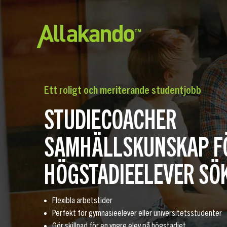
Ett roligt och meriterande studentjobb
STUDIECOACHER
SAMHÄLLSKUNSKAP F
HÖGSTADIEELEVER SÖ
Flexibla arbetstider
Perfekt för gymnasieelever eller universitetsstudenter
Gör skillnad för en yngre elev på högstadiet