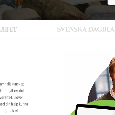
samhällskunskap.
ärför hjälper det
versitet. Eleven
ed din hjälp kunna
edagogik eller