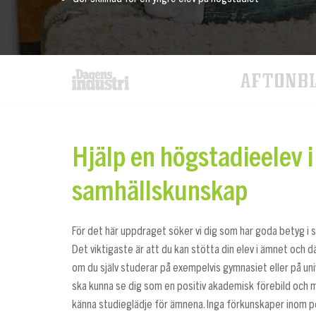
Hjälp en högstadieelev i
samhällskunskap
För det här uppdraget söker vi dig som har goda betyg i 
Det viktigaste är att du kan stötta din elev i ämnet och d
om du själv studerar på exempelvis gymnasiet eller på uni
ska kunna se dig som en positiv akademisk förebild och m
känna studieglädje för ämnena. Inga förkunskaper inom p