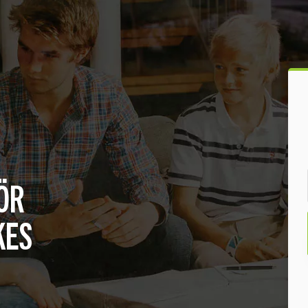
ÖR
KES