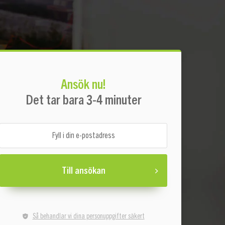
Ansök nu!
Det tar bara 3-4 minuter
Till ansökan
Så behandlar vi dina personuppgifter säkert